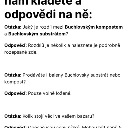
nám kladete a
odpovědi na ně:
Otázka:
Jaký je rozdíl mezi
Buchlovským kompostem
a
Buchlovským
substrátem
?
Odpověď:
Rozdílů je několik a naleznete je podrobně
rozepsané
zde
.
Otázka:
Prodáváte i balený Buchlovský substrát nebo
kompost?
Odpověď:
Pouze volně ložené.
Otázka:
Kolik stojí věci ve vašem bazaru?
Odpověď:
Obecně jsou ceny nízké. Mohou být např. 5